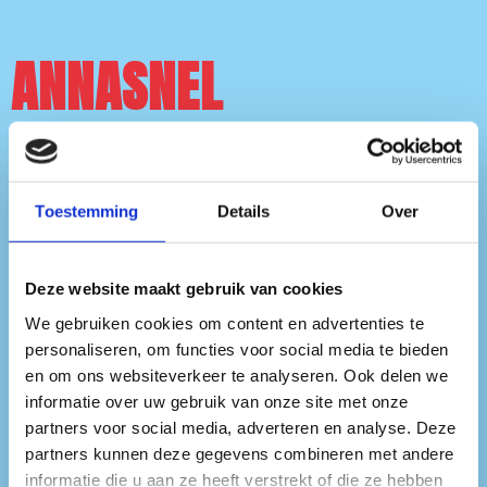
ANNASNEL
Sinds 2024 staat ANNASNEL
Toestemming
Details
Over
achter de decks. Na jaren op de
dansvloer sloeg het dj-virus toe.
Deze website maakt gebruik van cookies
Met haar liefde voor house, soms
We gebruiken cookies om content en advertenties te
met een vleugje acid, creëert ze
personaliseren, om functies voor social media te bieden
en om ons websiteverkeer te analyseren. Ook delen we
een verrassende en energieke flow.
informatie over uw gebruik van onze site met onze
partners voor social media, adverteren en analyse. Deze
Ze mixt catchy vocals met
partners kunnen deze gegevens combineren met andere
progressive sounds, keys en
informatie die u aan ze heeft verstrekt of die ze hebben