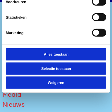
Voorkeuren
Statistieken
Marketing
Alles toestaan
Tickets
Over ons
Selectie toestaan
Info
Weigeren
Media
Nieuws