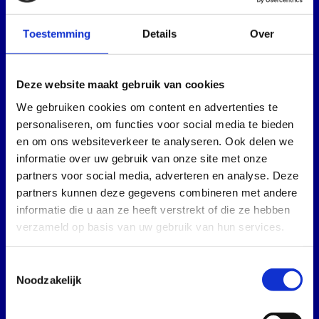
een plas danswater en kom het
Toestemming
Details
Over
festivalseizoen waardig afsluiten
met Smeerboel festival op
Deze website maakt gebruik van cookies
zaterdag 12 september 2026!
We gebruiken cookies om content en advertenties te
STAY UPDATED
personaliseren, om functies voor social media te bieden
en om ons websiteverkeer te analyseren. Ook delen we
informatie over uw gebruik van onze site met onze
partners voor social media, adverteren en analyse. Deze
partners kunnen deze gegevens combineren met andere
informatie die u aan ze heeft verstrekt of die ze hebben
verzameld op basis van uw gebruik van hun services.
Toestemmingsselectie
Noodzakelijk