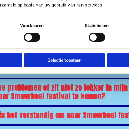
erzameld op basis van uw gebruik van hun services.
jkheid om ergens op Smeerboel festival 
Voorkeuren
Statistieken
ijnen of iets anders voor medische doelei
 Smeerboel festival?
aal dieet, kan ik daarom zelf eten meen
Selectie toestaan
val?
e problemen of zit niet zo lekker in mijn 
aar Smeerboel festival te komen?
is het verstandig om naar Smeerboel fes