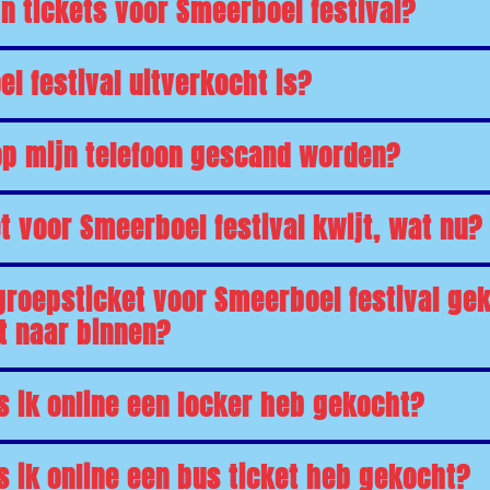
n tickets voor Smeerboel festival?
l festival uitverkocht is?
op mijn telefoon gescand worden?
et voor Smeerboel festival kwijt, wat nu?
roepsticket voor Smeerboel festival gek
t naar binnen?
s ik online een locker heb gekocht?
s ik online een bus ticket heb gekocht?