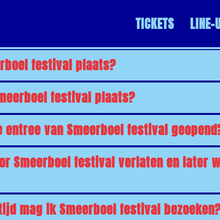
ALGEMEEN
TICKETS
LINE-
boel festival plaats?
meerboel festival plaats?
de entree van Smeerboel festival geopend
r Smeerboel festival verlaten en later 
tijd mag ik Smeerboel festival bezoeken