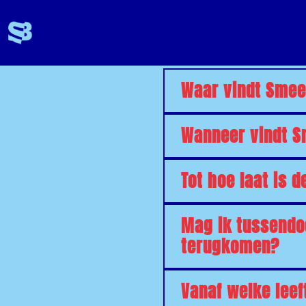
Waar vindt Smeer
Wanneer vindt S
Tot hoe laat is 
Mag ik tussendoo
terugkomen?
Vanaf welke leef