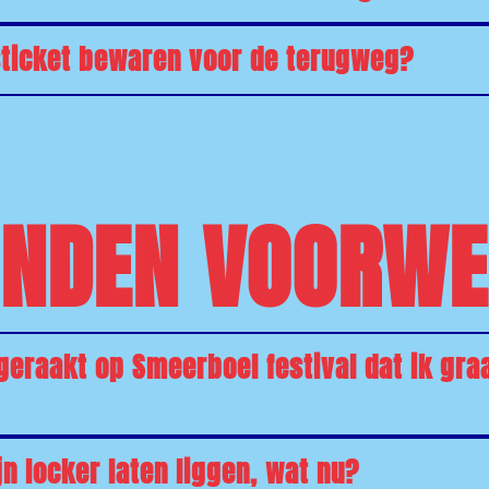
sticket bewaren voor de terugweg?
ONDEN VOORWE
tgeraakt op Smeerboel festival dat ik gra
jn locker laten liggen, wat nu?