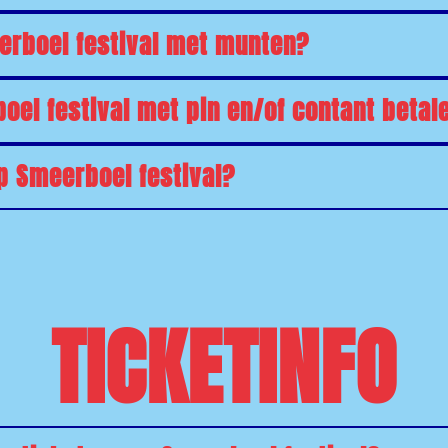
eerboel festival met munten?
oel festival met pin en/of contant betal
op Smeerboel festival?
TICKETINFO