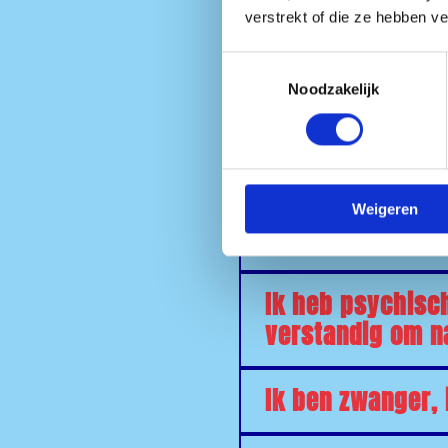
verstrekt of die ze hebben v
Is er een mogeli
Toestemmingsselectie
Noodzakelijk
Ik gebruik medic
meebrengen naar
Ik heb een speci
Weigeren
Smeerboel festi
Ik heb psychisch
verstandig om n
Ik ben zwanger, 