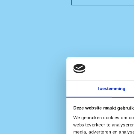
Hoe zit het met 
Toestemming
Ik ben op dit mo
bezoeken?
Deze website maakt gebruik
We gebruiken cookies om cont
websiteverkeer te analyseren
Is er EHBO op Sm
media, adverteren en analys