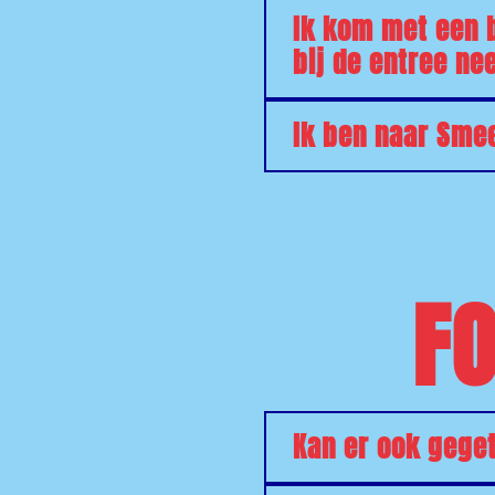
Ik kom met een b
bij de entree ne
Ik ben naar Sme
FO
Kan er ook gege