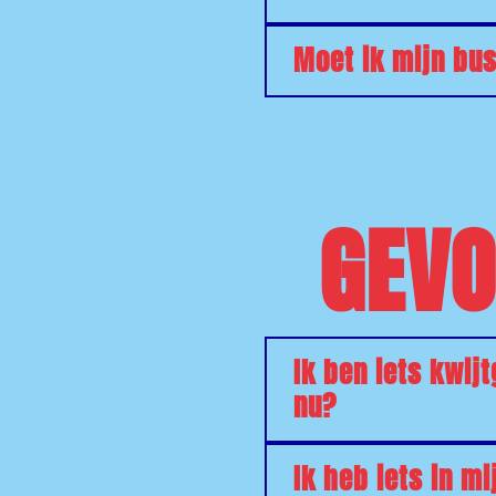
Moet ik mijn bu
GEV
Ik ben iets kwij
nu?
Ik heb iets in mi