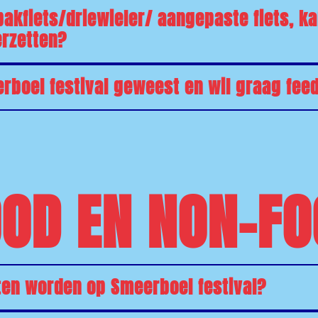
akfiets/driewieler/ aangepaste fiets, ka
erzetten?
erboel festival geweest en wil graag fe
OD EN NON-F
ten worden op Smeerboel festival?