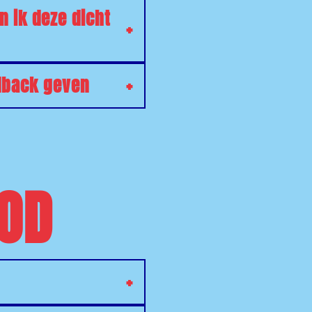
n ik deze dicht
edback geven
OOD