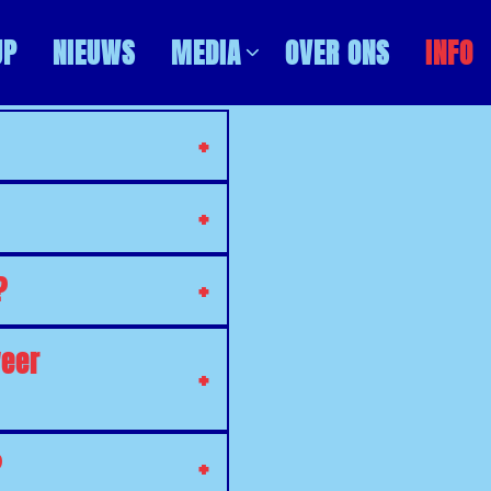
UP
NIEUWS
MEDIA
OVER ONS
INFO
?
weer
?