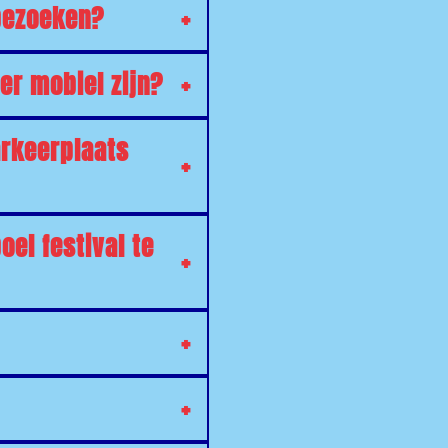
 bezoeken?
er mobiel zijn?
arkeerplaats
el festival te