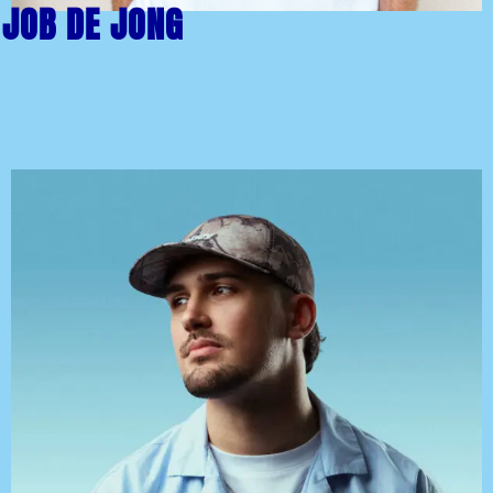
JOB DE JONG
Meer
informatie
over:
JOB
DE
JONG