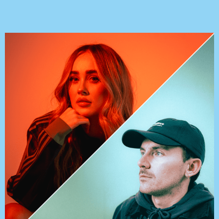
NE-UP
informatie
over:
CHUCKIE
&
-UP
YUCKY
NE-UP