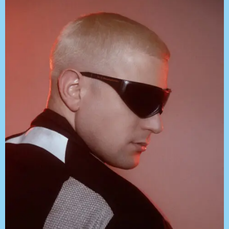
-UP
FOR
ALPHA
NE-UP
-UP