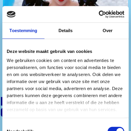
NE-UP
Toestemming
Details
Over
Deze website maakt gebruik van cookies
We gebruiken cookies om content en advertenties te
-UP
personaliseren, om functies voor social media te bieden
en om ons websiteverkeer te analyseren. Ook delen we
informatie over uw gebruik van onze site met onze
partners voor social media, adverteren en analyse. Deze
partners kunnen deze gegevens combineren met andere
EMMA CHAMPAGNE
informatie die u aan ze heeft verstrekt of die ze hebben
QUEEN
verzameld op basis van uw gebruik van hun services.
Meer
informatie
Toestemmingsselectie