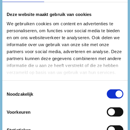
jaren 2000, tot Latin en meer
streetgerichte clubsounds in de
Deze website maakt gebruik van cookies
We gebruiken cookies om content en advertenties te
jaren 2010 en 2020.
personaliseren, om functies voor social media te bieden
en om ons websiteverkeer te analyseren. Ook delen we
//
informatie over uw gebruik van onze site met onze
partners voor social media, adverteren en analyse. Deze
partners kunnen deze gegevens combineren met andere
Yucky is een opkomende dj en
informatie die u aan ze heeft verstrekt of die ze hebben
producer uit Den Haag, Nederland,
verzameld op basis van uw gebruik van hun services.
bekend om zijn energieke en
Toestemmingsselectie
diverse sets. Met invloeden uit
Noodzakelijk
bubbling, elektronische diaspora-
Voorkeuren
muziek en experimentele
Statistieken