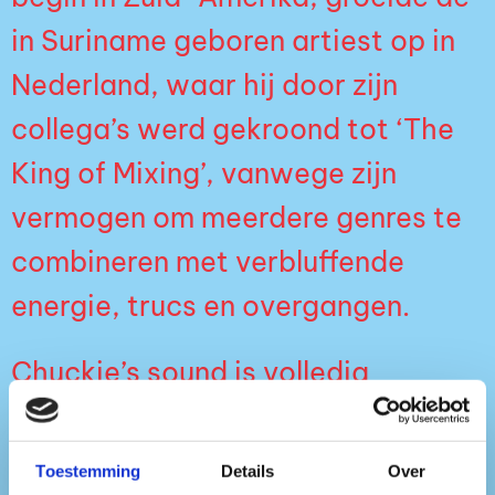
in Suriname geboren artiest op in
Nederland, waar hij door zijn
collega’s werd gekroond tot ‘The
King of Mixing’, vanwege zijn
vermogen om meerdere genres te
combineren met verbluffende
energie, trucs en overgangen.
Chuckie’s sound is volledig
rondgegaan: van hiphop in de jaren
’90, naar commerciële dance in de
Toestemming
Details
Over