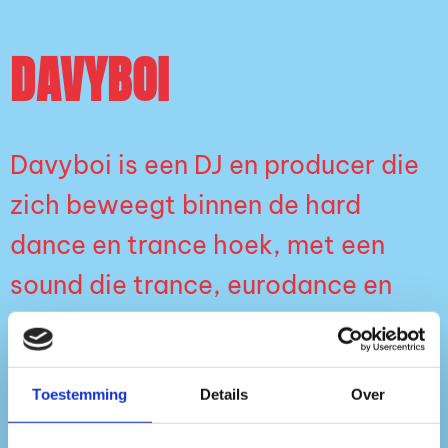
DAVYBOI
Davyboi is een DJ en producer die
zich beweegt binnen de hard
dance en trance hoek, met een
sound die trance, eurodance en
hardhouse combineert. Zijn sets
liggen hoog in tempo en draaien
Toestemming
Details
Over
om constante energie, zonder gas
terug te nemen.