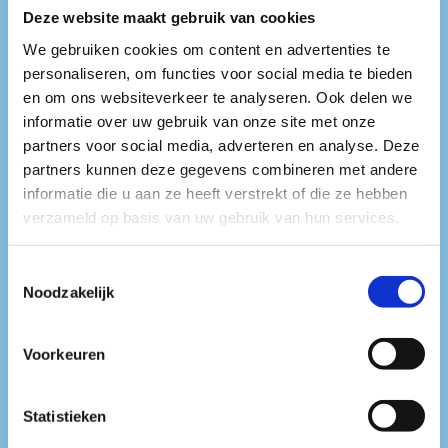
Deze website maakt gebruik van cookies
We gebruiken cookies om content en advertenties te
Wat opvalt in zijn stijl is de mix van
personaliseren, om functies voor social media te bieden
euforische melodieën en harde,
en om ons websiteverkeer te analyseren. Ook delen we
informatie over uw gebruik van onze site met onze
opzwepende grooves. Hij schakelt
partners voor social media, adverteren en analyse. Deze
partners kunnen deze gegevens combineren met andere
snel tussen tracks en bouwt sets
informatie die u aan ze heeft verstrekt of die ze hebben
die blijven doorrollen, met een
verzameld op basis van uw gebruik van hun services.
duidelijke focus op momentum en
Toestemmingsselectie
impact op de dansvloer.
Noodzakelijk
Zijn sound balanceert tussen
Voorkeuren
nostalgisch en vooruitstrevend:
Statistieken
herkenbare invloeden uit eerdere