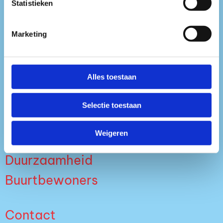
Statistieken
Marketing
Tickets
Over ons
Alles toestaan
Info
Selectie toestaan
Media
Weigeren
Nieuws
Duurzaamheid
Buurtbewoners
Contact