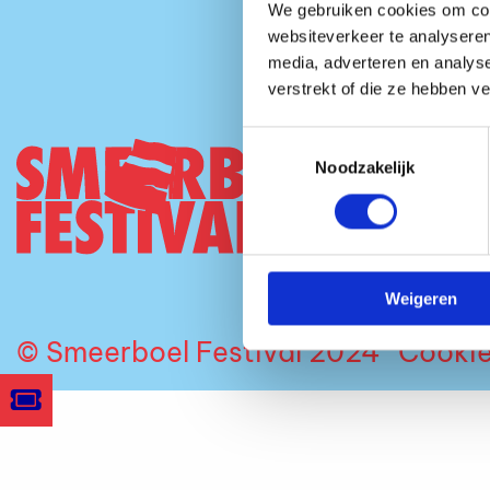
We gebruiken cookies om cont
websiteverkeer te analyseren
media, adverteren en analys
verstrekt of die ze hebben v
Toestemmingsselectie
Tickets
Noodzakelijk
Over on
Info
Weigeren
© Smeerboel Festival 2024
Cooki
Get
your