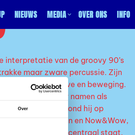
S
UP
NIEUWS
MEDIA
OVER ONS
INFO
 interpretatie van de groovy 90’s
trakke maar zware percussie. Zijn
ait volledig om groove en beweging.
wijd gedraaid door namen als
en Marron. Zelf stond hij op
Over
ockyard, BASIS, Perron en Now&Wow,
tme gedreven sound centraal staat.