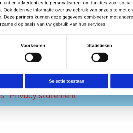
ent en advertenties te personaliseren, om functies voor social
. Ook delen we informatie over uw gebruik van onze site met on
e. Deze partners kunnen deze gegevens combineren met andere i
SOUNDCLOUD
INSTAGRAM
S
erzameld op basis van uw gebruik van hun services.
Media
Voorkeuren
Statistieken
s
Nieuws
Duurzaamheid
Buurtbewoners
Selectie toestaan
es
Privacy statement