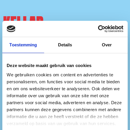
KELLAR
Toestemming
Details
Over
KELLAR is een artiest die de
dansvloer verovert met zijn
Deze website maakt gebruik van cookies
euforische sound, waarin
We gebruiken cookies om content en advertenties te
invloeden van trance en garage
personaliseren, om functies voor social media te bieden
en om ons websiteverkeer te analyseren. Ook delen we
samenkomen in een energieke mix
informatie over uw gebruik van onze site met onze
partners voor social media, adverteren en analyse. Deze
van hardhouse en nu-trance. Zijn
partners kunnen deze gegevens combineren met andere
stijl kenmerkt zich door
informatie die u aan ze heeft verstrekt of die ze hebben
verzameld op basis van uw gebruik van hun services.
opbouwende melodieën, krachtige