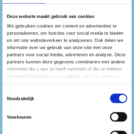
overstijgende sound. Zijn stijl
beweegt tussen hard house,
Deze website maakt gebruik van cookies
progressive house en trance,
We gebruiken cookies om content en advertenties te
personaliseren, om functies voor social media te bieden
waarbij hij elementen uit
en om ons websiteverkeer te analyseren. Ook delen we
informatie over uw gebruik van onze site met onze
verschillende richtingen
partners voor social media, adverteren en analyse. Deze
samenbrengt tot een herkenbaar
partners kunnen deze gegevens combineren met andere
informatie die u aan ze heeft verstrekt of die ze hebben
geheel.
verzameld op basis van uw gebruik van hun services.
In zijn sets combineert hij
Toestemmingsselectie
Noodzakelijk
zeldzame 90’s invloeden met
moderne producties, waardoor
Voorkeuren
een sound ontstaat die tegelijk