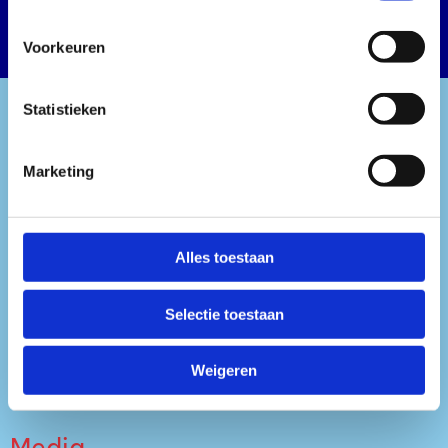
LAMMER
Voorkeuren
Statistieken
Marketing
Alles toestaan
Tickets
Selectie toestaan
Over ons
Weigeren
Info
Media