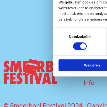
We gebruiken cookies om cont
websiteverkeer te analyseren
media, adverteren en analys
verstrekt of die ze hebben v
Toestemmingsselectie
Noodzakelijk
Tickets
Weigeren
Over on
Info
© Smeerboel Festival 2024
Cooki