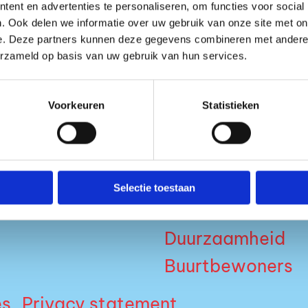
ent en advertenties te personaliseren, om functies voor social
Lofi, Thuishaven en Color
. Ook delen we informatie over uw gebruik van onze site met on
e. Deze partners kunnen deze gegevens combineren met andere i
uitgeroepen tot een Tomo
erzameld op basis van uw gebruik van hun services.
4” artist.
Voorkeuren
Statistieken
SPOTIFY
SOUNDCLOUD
Media
Selectie toestaan
s
Nieuws
Duurzaamheid
Buurtbewoners
es
Privacy statement