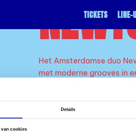
NEWT
TICKETS
LINE-
Het Amsterdamse duo New
met moderne grooves in e
Hun eerste twee EP’s bere
hun tracks kregen support
Details
Trax, Tjade en Chris Stuss
 van cookies
Bekend om hun all-nighter