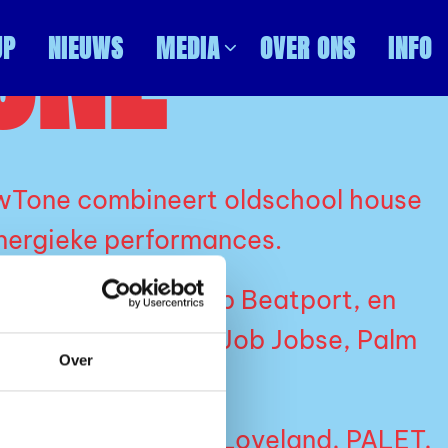
ONE
UP
NIEUWS
MEDIA
OVER ONS
INFO
Tone combineert oldschool house
nergieke performances.
ikten de top drie op Beatport, en
 van onder andere Job Jobse, Palm
Over
y.
s en optredens bij Loveland, PALET,