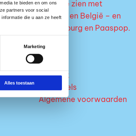
NONCHELANGE al te zien met
 media te bieden en om ons
ze partners voor social
rs door Nederland en België – en
nformatie die u aan ze heeft
e Lowlands, Wildeburg en Paaspop.
Marketing
Contact
Alles toestaan
Huisregels
Algemene voorwaarden