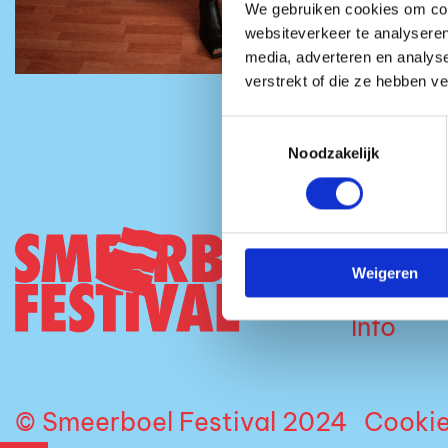
We gebruiken cookies om cont
websiteverkeer te analyseren
media, adverteren en analys
verstrekt of die ze hebben v
Toestemmingsselectie
Noodzakelijk
Tickets
Weigeren
Over on
Info
© Smeerboel Festival 2024
Cooki