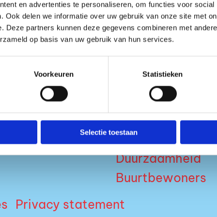
De afgelopen jaren was 
ent en advertenties te personaliseren, om functies voor social
. Ook delen we informatie over uw gebruik van onze site met on
meerdere uitverkochte tou
e. Deze partners kunnen deze gegevens combineren met andere i
erzameld op basis van uw gebruik van hun services.
optredens op onder ander
Voorkeuren
Statistieken
SPOTIFY
Media
Selectie toestaan
s
Nieuws
Duurzaamheid
Buurtbewoners
es
Privacy statement