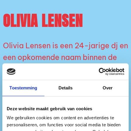
OLIVIA LENSEN
Olivia Lensen is een 24-jarige dj en
een opkomende naam binnen de
elektronische muziekscene. Wat
begon als degene die altijd de aux
Toestemming
Details
Over
regelde, groeide uit tot een
carrière waarin ze inmiddels niet
Deze website maakt gebruik van cookies
meer weg te denken is uit de dj-
We gebruiken cookies om content en advertenties te
personaliseren, om functies voor social media te bieden
booth.