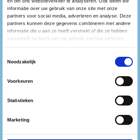
en om ons websiteverkeer te analyseren. Ook delen we
informatie over uw gebruik van onze site met onze
Met haar enthousiasme voor
partners voor social media, adverteren en analyse. Deze
partners kunnen deze gegevens combineren met andere
muziek weet Olivia het publiek
informatie die u aan ze heeft verstrekt of die ze hebben
moeiteloos mee te nemen, met
verzameld op basis van uw gebruik van hun services.
bouncy ritmes en een constante
Toestemmingsselectie
Noodzakelijk
flow die uitnodigt om te blijven
dansen. Wanneer zij draait, staat
Voorkeuren
alles in het teken van energie,
connectie en een onvergetelijke
Statistieken
nacht op de dansvloer.
Marketing