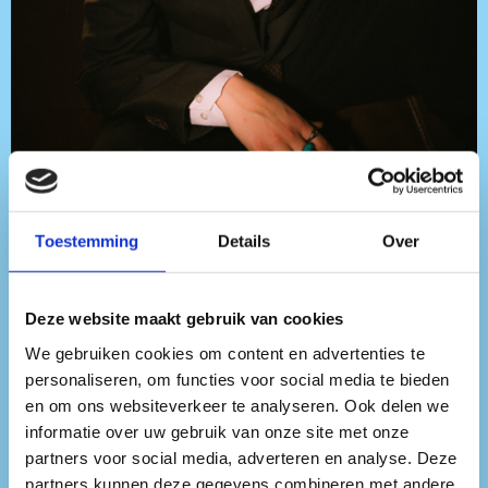
Toestemming
Details
Over
SHE/HER
Deze website maakt gebruik van cookies
We gebruiken cookies om content en advertenties te
personaliseren, om functies voor social media te bieden
en om ons websiteverkeer te analyseren. Ook delen we
SHE/HER, is een jonge techno-dj
informatie over uw gebruik van onze site met onze
uit ’s-Hertogenbosch, Nederland.
partners voor social media, adverteren en analyse. Deze
partners kunnen deze gegevens combineren met andere