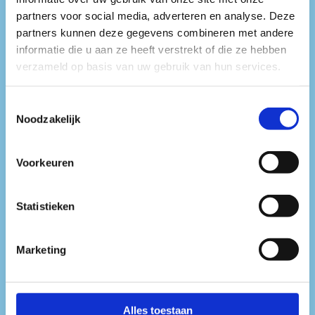
teruggaan naar een jeugd vol zang
partners voor social media, adverteren en analyse. Deze
en muziek. SIGGY’s sound varieert
partners kunnen deze gegevens combineren met andere
informatie die u aan ze heeft verstrekt of die ze hebben
van snellere house tot techno en
verzameld op basis van uw gebruik van hun services.
hardgroove.
Toestemmingsselectie
Noodzakelijk
Haar sets zijn altijd
percussiegedreven en ze staat
Voorkeuren
bekend om haar dromerige en
Statistieken
trippy acid sounds.
Marketing
SOUNDCLOUD
Alles toestaan