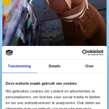
SIGGY LOU
Toestemming
Details
Over
Deze website maakt gebruik van cookies
SIGGY LOU is een dj, producer en
We gebruiken cookies om content en advertenties te
personaliseren, om functies voor social media te bieden
vocalist wiens muzikale roots
en om ons websiteverkeer te analyseren. Ook delen we
informatie over uw gebruik van onze site met onze