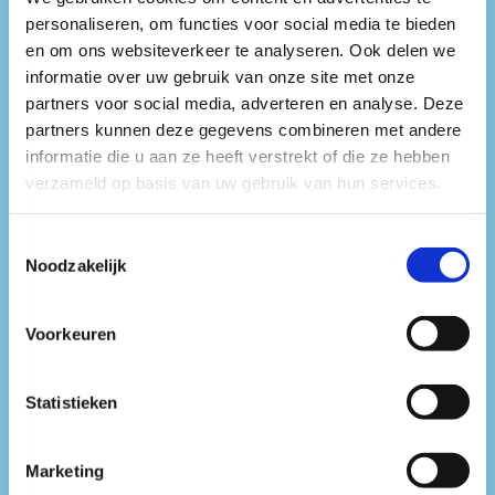
personaliseren, om functies voor social media te bieden
en om ons websiteverkeer te analyseren. Ook delen we
T.B.A.
informatie over uw gebruik van onze site met onze
partners voor social media, adverteren en analyse. Deze
partners kunnen deze gegevens combineren met andere
informatie die u aan ze heeft verstrekt of die ze hebben
verzameld op basis van uw gebruik van hun services.
Toestemmingsselectie
Noodzakelijk
Voorkeuren
Tickets
Statistieken
Over ons
Marketing
Info