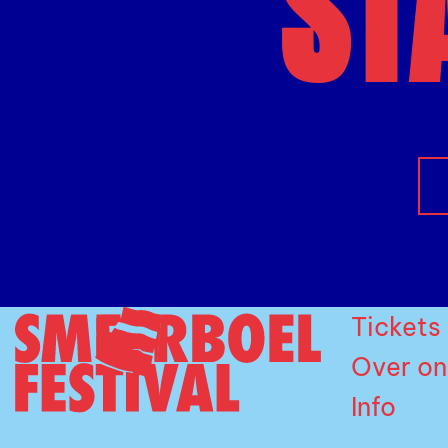
ST
Tickets
Over on
Info