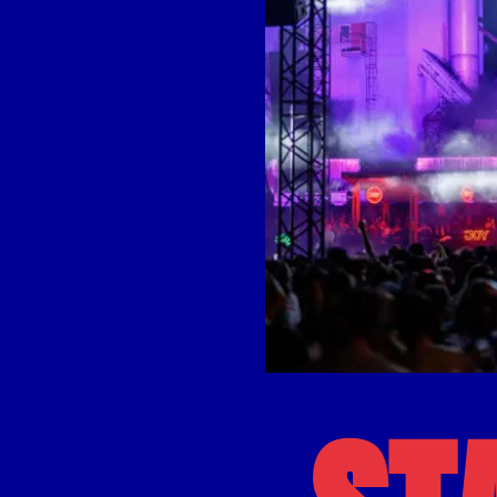
Open
galerij
afbeelding