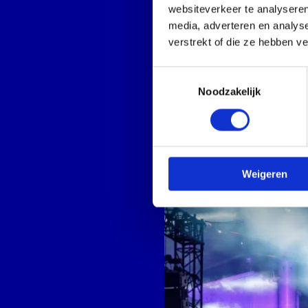
websiteverkeer te analyseren
media, adverteren en analys
verstrekt of die ze hebben v
Open
galerij
Toestemmingsselectie
Noodzakelijk
afbeelding
Weigeren