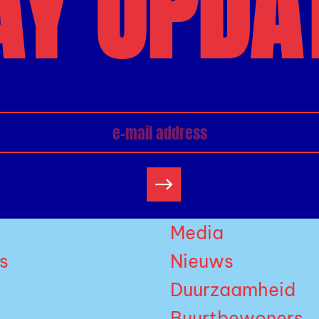
AY UPDA
Media
s
Nieuws
Duurzaamheid
Buurtbewoners